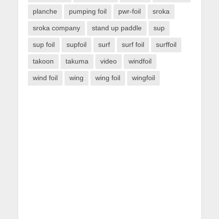
planche
pumping foil
pwr-foil
sroka
sroka company
stand up paddle
sup
sup foil
supfoil
surf
surf foil
surffoil
takoon
takuma
video
windfoil
wind foil
wing
wing foil
wingfoil