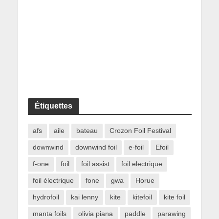
Étiquettes
afs
aile
bateau
Crozon Foil Festival
downwind
downwind foil
e-foil
Efoil
f-one
foil
foil assist
foil electrique
foil électrique
fone
gwa
Horue
hydrofoil
kai lenny
kite
kitefoil
kite foil
manta foils
olivia piana
paddle
parawing