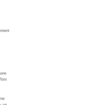
lement
 une
 Torx
mme
e, un