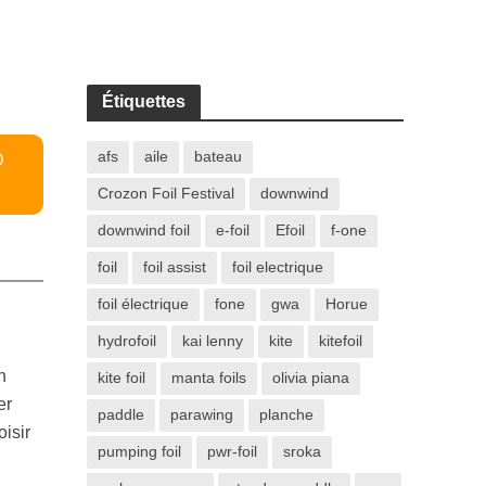
Étiquettes
afs
aile
bateau
D
Crozon Foil Festival
downwind
downwind foil
e-foil
Efoil
f-one
foil
foil assist
foil electrique
foil électrique
fone
gwa
Horue
hydrofoil
kai lenny
kite
kitefoil
n
kite foil
manta foils
olivia piana
er
paddle
parawing
planche
isir
pumping foil
pwr-foil
sroka