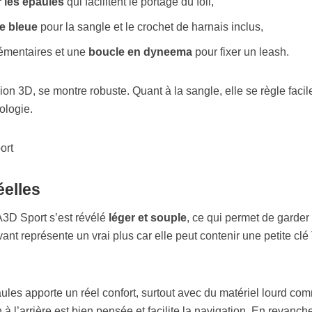
 les épaules
qui facilitent le portage du foil,
e bleue
pour la sangle et le crochet de harnais inclus,
lémentaires et une
boucle en dyneema
pour fixer un leash.
ion 3D, se montre robuste. Quant à la sangle, elle se règle faci
ologie.
éelles
 A3D Sport s’est révélé
léger et souple
, ce qui permet de garder
ant représente un vrai plus car elle peut contenir une petite clé
ules apporte un réel confort, surtout avec du matériel lourd co
h à l’arrière est bien pensée et facilite la navigation. En revanch