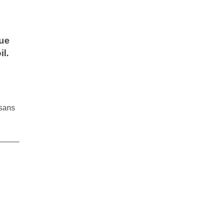
que
l.
 sans