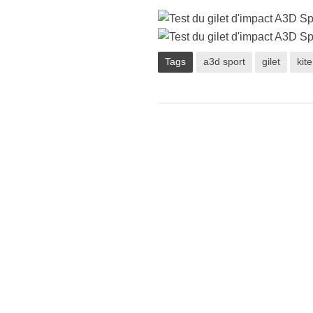
Tags
a3d sport
gilet
kite