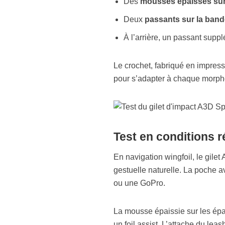
Des
mousses épaisses sur
Deux
passants sur la band
À l’arrière, un passant supp
Le crochet, fabriqué en impress
pour s’adapter à chaque morph
Test en conditions r
En navigation wingfoil, le gilet
gestuelle naturelle. La poche av
ou une GoPro.
La mousse épaissie sur les épa
un foil assist. L’attache du leas