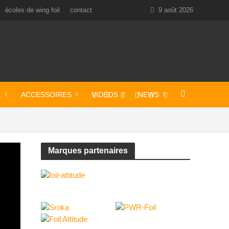
écoles de wing foil
contact
9 août 2026
L
ACCESSOIRES
VIDÉOS
NEWS
Marques partenaires