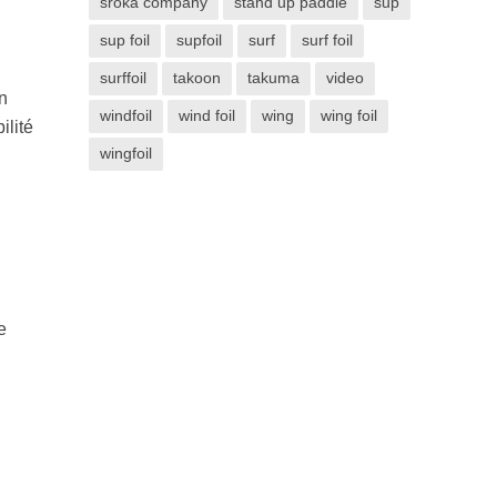
sroka company
stand up paddle
sup
sup foil
supfoil
surf
surf foil
surffoil
takoon
takuma
video
n
windfoil
wind foil
wing
wing foil
ilité
wingfoil
e