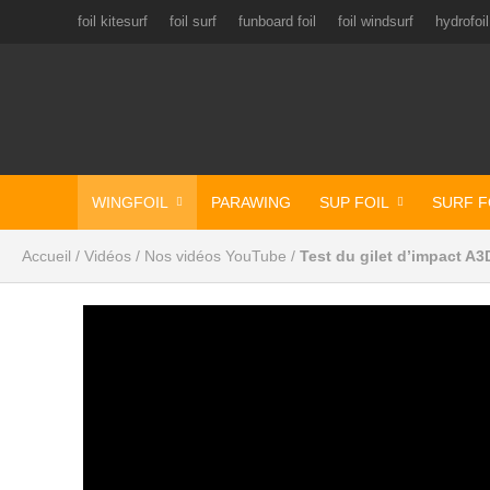
foil kitesurf
foil surf
funboard foil
foil windsurf
hydrofoil
WINGFOIL
PARAWING
SUP FOIL
SURF F
Accueil
/
Vidéos
/
Nos vidéos YouTube
/
Test du gilet d’impact A3