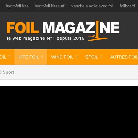
hydrofoil kite
hydrofoil kitesurf
planche a voile avec foil
foilboard
OIL
KITE FOIL
WIND FOIL
EFOIL
AUTRES FOI
D Sport