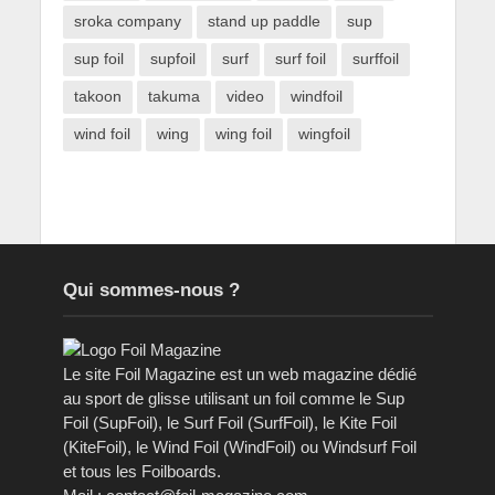
sroka company
stand up paddle
sup
sup foil
supfoil
surf
surf foil
surffoil
takoon
takuma
video
windfoil
wind foil
wing
wing foil
wingfoil
Qui sommes-nous ?
Le site Foil Magazine est un web magazine dédié
au sport de glisse utilisant un foil comme le Sup
Foil (SupFoil), le Surf Foil (SurfFoil), le Kite Foil
(KiteFoil), le Wind Foil (WindFoil) ou Windsurf Foil
et tous les Foilboards.