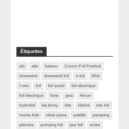
Étiquettes
afs
aile
bateau
Crozon Foil Festival
downwind
downwind foil
e-foil
Efoil
f-one
foil
foil assist
foil electrique
foil électrique
fone
gwa
Horue
hydrofoil
kai lenny
kite
kitefoil
kite foil
manta foils
olivia piana
paddle
parawing
planche
pumping foil
pwr-foil
sroka