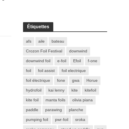
Étiquettes
afs
aile
bateau
Crozon Foil Festival
downwind
downwind foil
e-foil
Efoil
f-one
foil
foil assist
foil electrique
foil électrique
fone
gwa
Horue
hydrofoil
kai lenny
kite
kitefoil
kite foil
manta foils
olivia piana
paddle
parawing
planche
pumping foil
pwr-foil
sroka