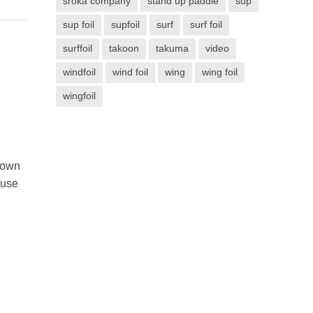
sroka company
stand up paddle
sup
sup foil
supfoil
surf
surf foil
surffoil
takoon
takuma
video
windfoil
wind foil
wing
wing foil
wingfoil
down
ouse