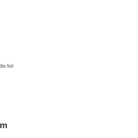
e foil
am