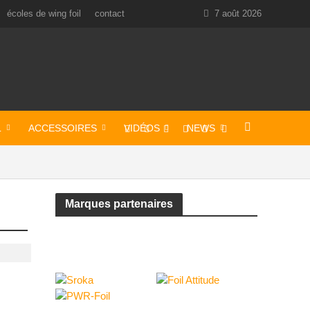
écoles de wing foil
contact
7 août 2026
L
ACCESSOIRES
VIDÉOS
NEWS
Marques partenaires