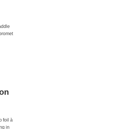
addle
 promet
pon
 foil à
ng in