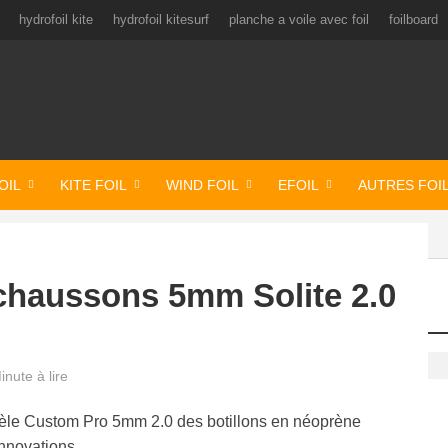
hydrofoil kite
hydrofoil kitesurf
planche a voile avec foil
foilboard
OIL
KITE FOIL
WIND FOIL
EFOIL
AUTRES FOI
chaussons 5mm Solite 2.0
inute à lire
èle Custom Pro 5mm 2.0 des botillons en néoprène
nnovations.