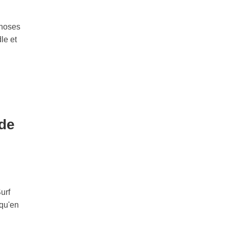
choses
le et
 de
urf
 qu'en