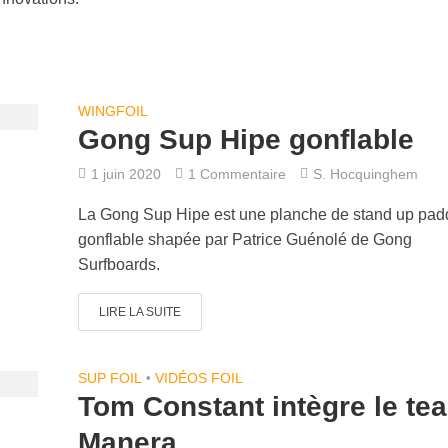
WINGFOIL
Gong Sup Hipe gonflable
1 juin 2020
1 Commentaire
S. Hocquinghem
La Gong Sup Hipe est une planche de stand up paddl
gonflable shapée par Patrice Guénolé de Gong
Surfboards.
LIRE LA SUITE
SUP FOIL
•
VIDÉOS FOIL
Tom Constant intègre le te
Manera