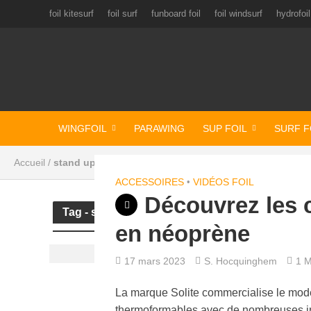
foil kitesurf
foil surf
funboard foil
foil windsurf
hydrofoil
WINGFOIL
PARAWING
SUP FOIL
SURF F
Accueil
/
stand up paddle
ACCESSOIRES
•
VIDÉOS FOIL
Découvrez les 
Tag - stand up paddle
en néoprène
17 mars 2023
S. Hocquinghem
1 M
La marque Solite commercialise le mod
thermoformables avec de nombreuses i