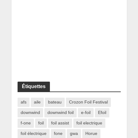
Étiquettes
afs
aile
bateau
Crozon Foil Festival
downwind
downwind foil
e-foil
Efoil
f-one
foil
foil assist
foil electrique
foil électrique
fone
gwa
Horue