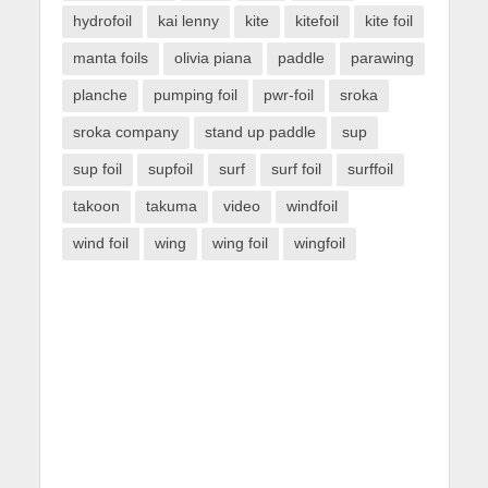
hydrofoil
kai lenny
kite
kitefoil
kite foil
manta foils
olivia piana
paddle
parawing
planche
pumping foil
pwr-foil
sroka
sroka company
stand up paddle
sup
sup foil
supfoil
surf
surf foil
surffoil
takoon
takuma
video
windfoil
wind foil
wing
wing foil
wingfoil