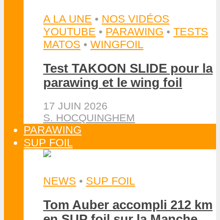
A LA UNE
•
NOS VIDÉOS
YOUTUBE
•
PARAWING
•
TESTS
MATOS
•
WINGFOIL
Test TAKOON SLIDE pour la
parawing et le wing foil
17 JUIN 2026
S. HOCQUINGHEM
PARAWING
SUP FOIL
NEWS
•
SUP FOIL
Tom Auber accompli 212 km
en SUP foil sur la Manche