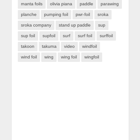
manta foils
olivia piana
paddle
parawing
planche
pumping foil
pwr-foil
sroka
sroka company
stand up paddle
sup
sup foil
supfoil
surf
surf foil
surffoil
takoon
takuma
video
windfoil
wind foil
wing
wing foil
wingfoil