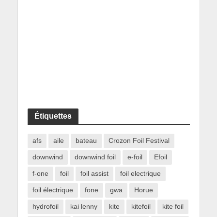
Étiquettes
afs
aile
bateau
Crozon Foil Festival
downwind
downwind foil
e-foil
Efoil
f-one
foil
foil assist
foil electrique
foil électrique
fone
gwa
Horue
hydrofoil
kai lenny
kite
kitefoil
kite foil