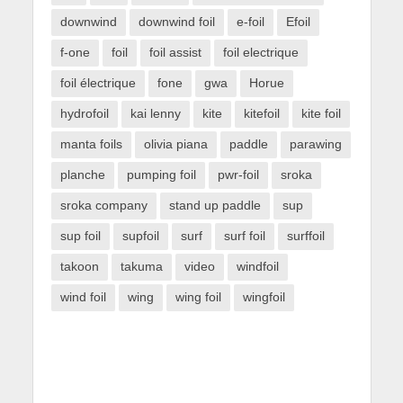
downwind
downwind foil
e-foil
Efoil
f-one
foil
foil assist
foil electrique
foil électrique
fone
gwa
Horue
hydrofoil
kai lenny
kite
kitefoil
kite foil
manta foils
olivia piana
paddle
parawing
planche
pumping foil
pwr-foil
sroka
sroka company
stand up paddle
sup
sup foil
supfoil
surf
surf foil
surffoil
takoon
takuma
video
windfoil
wind foil
wing
wing foil
wingfoil