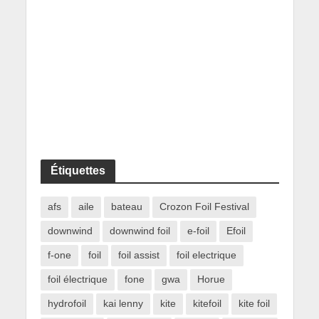
Étiquettes
afs
aile
bateau
Crozon Foil Festival
downwind
downwind foil
e-foil
Efoil
f-one
foil
foil assist
foil electrique
foil électrique
fone
gwa
Horue
hydrofoil
kai lenny
kite
kitefoil
kite foil