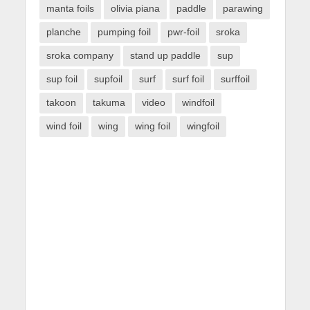
manta foils
olivia piana
paddle
parawing
planche
pumping foil
pwr-foil
sroka
sroka company
stand up paddle
sup
sup foil
supfoil
surf
surf foil
surffoil
takoon
takuma
video
windfoil
wind foil
wing
wing foil
wingfoil