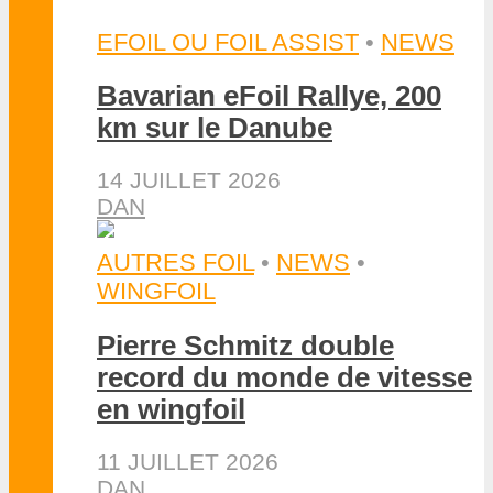
AUTRES FOIL
•
NEWS
•
WINGFOIL
Malcesine, capitale du foil
lors du Foiling Week 2026
8 JUILLET 2026
DAN
NEWS
•
WINDSURF FOIL
•
WINGFOIL
La première édition Garda
Trentino Foil Days est un
succès