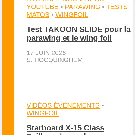
14 JUILLET 2026
DAN
AUTRES FOIL
•
NEWS
•
WINGFOIL
Pierre Schmitz double
record du monde de vitesse
en wingfoil
11 JUILLET 2026
DAN
Threads
Facebook
YouTube
Instagram