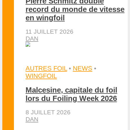
AUTRES FOIL
•
NEWS
Le Takoon Pump Scoot
Carbon facilite
l’apprentissage du pumping
13 AVRIL 2026
S. HOCQUINGHEM
ACCESSOIRES
ACCESSOIRES
•
NEWS
Foil Lock le premier antivol