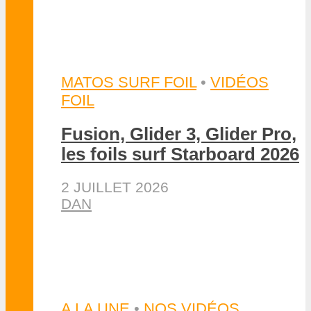
NEWS
SurfSignal, l’application
gratuite pour lee sessions
de foil
20 JUILLET 2026
S. HOCQUINGHEM
EFOIL OU FOIL ASSIST
•
NEWS
Bavarian eFoil Rallye, 200
km sur le Danube