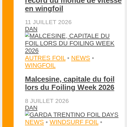
Un requin de 3 mètres les
suit lors d’un downwind foil
25 MAI 2026
DAN
NOS VIDÉOS YOUTUBE
•
PARAWING
•
SUP FOIL
•
TESTS
MATOS
•
WINGFOIL
Test et avis planche Mid-
Length Tribord Explore 500
de Decathlon
21 MARS 2026