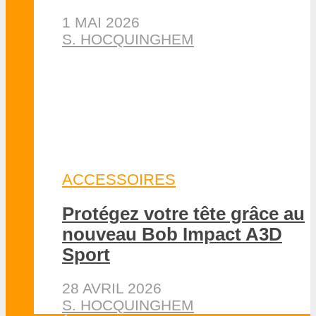
MATOS
•
WINGFOIL
Test TAKOON SLIDE pour la
parawing et le wing foil
17 JUIN 2026
S. HOCQUINGHEM
VIDÉOS ÉVÈNEMENTS
•
WINGFOIL
Starboard X-15 Class
Foilboard pour la course
ultime en wing foil