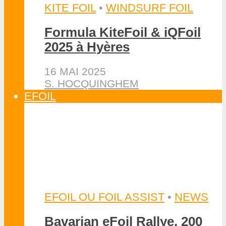
Bavarian eFoil Rallye, 200
km sur le Danube
14 JUILLET 2026
DAN
EFOIL OU FOIL ASSIST
•
NEWS
Manta Backpack le foil
assist passe de la planche
au dos du rider
5 JUILLET 2026
DAN