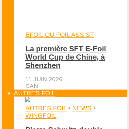
WINGFOIL
Malcesine, capitale du foil
lors du Foiling Week 2026
8 JUILLET 2026
DAN
AUTRES FOIL
•
NEWS
Open National de Pumpfoil
2026, première étape au lac
de Monteynard
18 JUIN 2026
S. HOCQUINGHEM