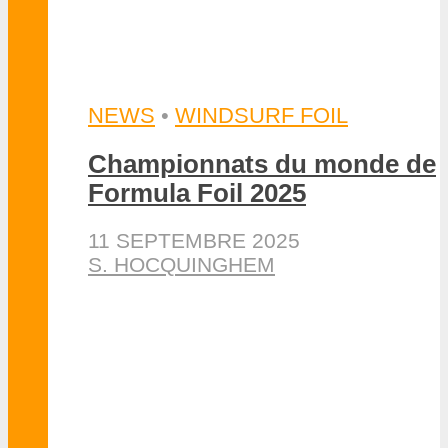
Championnats du monde de
Formula Foil 2025
11 SEPTEMBRE 2025
S. HOCQUINGHEM
KITE FOIL
•
WINDSURF FOIL
Formula KiteFoil & iQFoil
2025 à Hyères
16 MAI 2025
S. HOCQUINGHEM
EFOIL
EFOIL OU FOIL ASSIST
•
NEWS