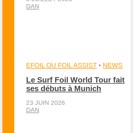
11 JUIN 2026
DAN
AUTRES FOIL
AUTRES FOIL
•
NEWS
•
WINGFOIL
Pierre Schmitz double
record du monde de vitesse
en wingfoil
11 JUILLET 2026
DAN
AUTRES FOIL
•
NEWS
•