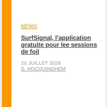
WINGFOIL
AUTRES FOIL
•
NEWS
•
WINGFOIL
Pierre Schmitz double
record du monde de vitesse
en wingfoil
11 JUILLET 2026
DAN