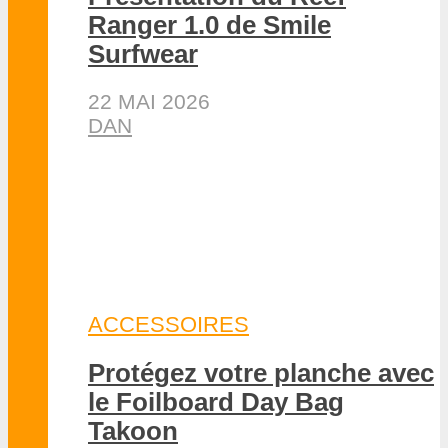
MATOS SURF FOIL
•
VIDÉOS
FOIL
Fusion, Glider 3, Glider Pro,
les foils surf Starboard 2026
2 JUILLET 2026
DAN
A LA UNE
•
NOS VIDÉOS
YOUTUBE
•
PARAWING
•
TESTS