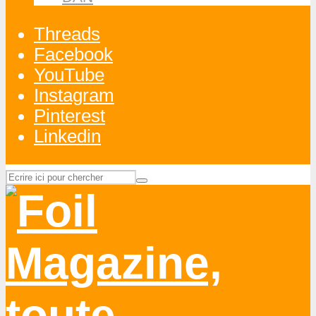
20 JUIN 2026
DAN
A LA UNE
•
NOS VIDÉOS
YOUTUBE
•
PARAWING
•
TESTS
MATOS
•
WINGFOIL
Test TAKOON SLIDE pour la
parawing et le wing foil
17 JUIN 2026
S. HOCQUINGHEM
PARAWING
SUP FOIL
NEWS
•
SUP FOIL