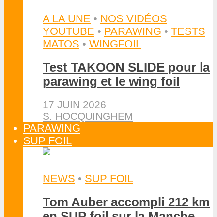
A LA UNE
•
NOS VIDÉOS
YOUTUBE
•
PARAWING
•
TESTS
MATOS
•
WINGFOIL
Test TAKOON SLIDE pour la
parawing et le wing foil
17 JUIN 2026
S. HOCQUINGHEM
PARAWING
SUP FOIL
NEWS
•
SUP FOIL
Tom Auber accompli 212 km
en SUP foil sur la Manche