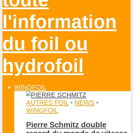
Tom Auber accompli 212 km
en SUP foil sur la Manche
26 JUILLET 2026
S. HOCQUINGHEM
SUP FOIL
Les critères essentiels pour
choisir sa planche de SUP
foil
17 JUILLET 2026
S. HOCQUINGHEM
NEWS
•
SUP FOIL