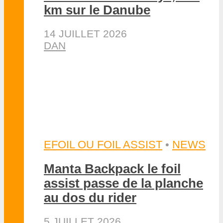
EFOIL OU FOIL ASSIST
•
NEWS
Le Surf Foil World Tour fait
ses débuts à Munich
23 JUIN 2026
DAN
EFOIL OU FOIL ASSIST
La première SFT E-Foil
World Cup de Chine, à
Shenzhen