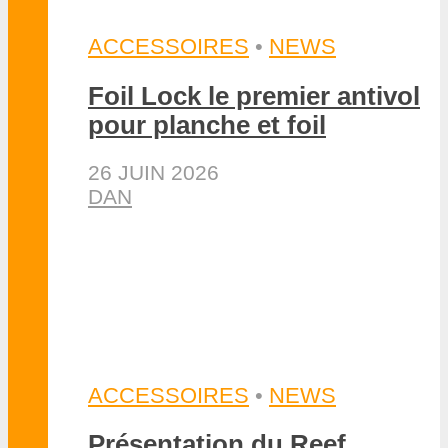
S. HOCQUINGHEM
VIDÉOS
NOS VIDÉOS YOUTUBE
VIDÉOS ÉVÈNEMENTS
VIDÉOS FOIL
A LA UNE
•
NOS VIDÉOS
YOUTUBE
•
TESTS MATOS
Secrets de fabrication des
foils chez ALPINEFOIL
23 JUILLET 2026
S. HOCQUINGHEM