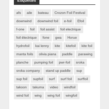
Étiquettes
afs
aile
bateau
Crozon Foil Festival
downwind
downwind foil
e-foil
Efoil
f-one
foil
foil assist
foil electrique
foil électrique
fone
gwa
Horue
hydrofoil
kai lenny
kite
kitefoil
kite foil
manta foils
olivia piana
paddle
parawing
planche
pumping foil
pwr-foil
sroka
sroka company
stand up paddle
sup
sup foil
supfoil
surf
surf foil
surffoil
takoon
takuma
video
windfoil
wind foil
wing
wing foil
wingfoil