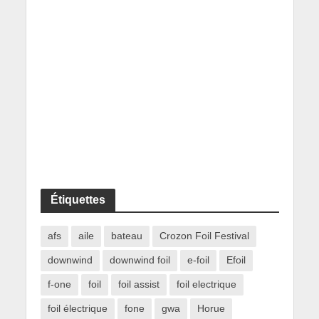
Étiquettes
afs
aile
bateau
Crozon Foil Festival
downwind
downwind foil
e-foil
Efoil
f-one
foil
foil assist
foil electrique
foil électrique
fone
gwa
Horue