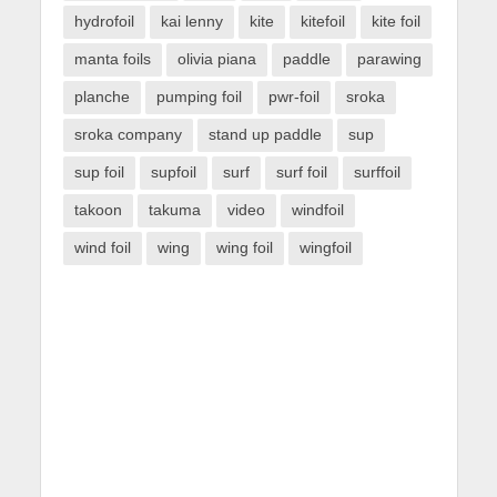
hydrofoil
kai lenny
kite
kitefoil
kite foil
manta foils
olivia piana
paddle
parawing
planche
pumping foil
pwr-foil
sroka
sroka company
stand up paddle
sup
sup foil
supfoil
surf
surf foil
surffoil
takoon
takuma
video
windfoil
wind foil
wing
wing foil
wingfoil