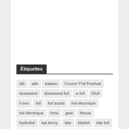
Étiquettes
afs
aile
bateau
Crozon Foil Festival
downwind
downwind foil
e-foil
Efoil
f-one
foil
foil assist
foil electrique
foil électrique
fone
gwa
Horue
hydrofoil
kai lenny
kite
kitefoil
kite foil