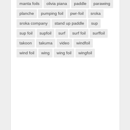
manta foils
olivia piana
paddle
parawing
planche
pumping foil
pwr-foil
sroka
sroka company
stand up paddle
sup
sup foil
supfoil
surf
surf foil
surffoil
takoon
takuma
video
windfoil
wind foil
wing
wing foil
wingfoil