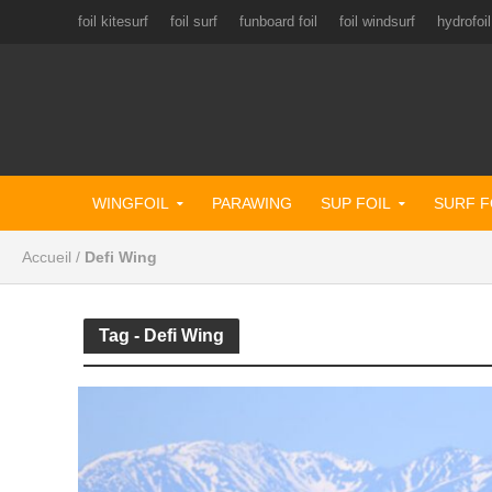
foil kitesurf
foil surf
funboard foil
foil windsurf
hydrofoil
WINGFOIL
PARAWING
SUP FOIL
SURF F
Accueil
/
Defi Wing
Tag - Defi Wing