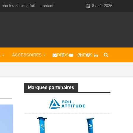
écoles de wing foil
contact
8 août 2026
L
ACCESSOIRES
VIDÉOS
NEWS
Marques partenaires