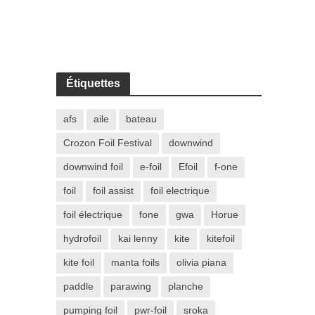
Étiquettes
afs
aile
bateau
Crozon Foil Festival
downwind
downwind foil
e-foil
Efoil
f-one
foil
foil assist
foil electrique
foil électrique
fone
gwa
Horue
hydrofoil
kai lenny
kite
kitefoil
kite foil
manta foils
olivia piana
paddle
parawing
planche
pumping foil
pwr-foil
sroka