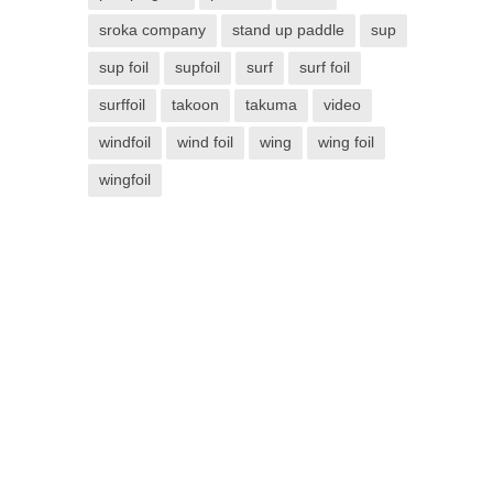
sroka company
stand up paddle
sup
sup foil
supfoil
surf
surf foil
surffoil
takoon
takuma
video
windfoil
wind foil
wing
wing foil
wingfoil