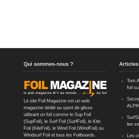
Qui sommes-nous ?
Articles
Tom A
foil s
Secret
Le site Foil Magazine est un web
ALPI
magazine dédié au sport de glisse
utilisant un foil comme le Sup Foil
SurfSi
(SupFoil), le Surf Foil (SurfFoil), le Kite
lee se
Foil (KiteFoil), le Wind Foil (WindFoil) ou
Windsurf Foil et tous les Foilboards.
Les cr