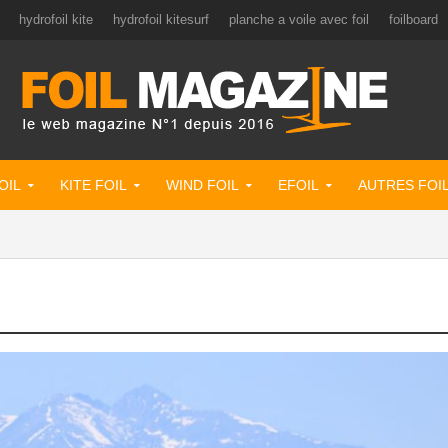
hydrofoil kite
hydrofoil kitesurf
planche a voile avec foil
foilboard
OIL
KITE FOIL
WIND FOIL
EFOIL
AUTRES FOI