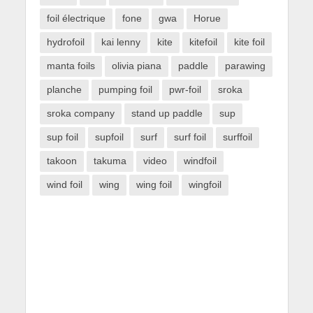
foil électrique
fone
gwa
Horue
hydrofoil
kai lenny
kite
kitefoil
kite foil
manta foils
olivia piana
paddle
parawing
planche
pumping foil
pwr-foil
sroka
sroka company
stand up paddle
sup
sup foil
supfoil
surf
surf foil
surffoil
takoon
takuma
video
windfoil
wind foil
wing
wing foil
wingfoil