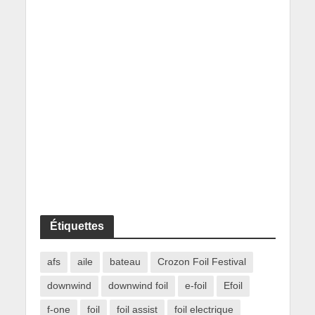
Étiquettes
afs
aile
bateau
Crozon Foil Festival
downwind
downwind foil
e-foil
Efoil
f-one
foil
foil assist
foil electrique