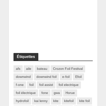
Étiquettes
afs
aile
bateau
Crozon Foil Festival
downwind
downwind foil
e-foil
Efoil
f-one
foil
foil assist
foil electrique
foil électrique
fone
gwa
Horue
hydrofoil
kai lenny
kite
kitefoil
kite foil