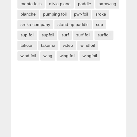
manta foils
olivia piana
paddle
parawing
planche
pumping foil
pwr-foil
sroka
sroka company
stand up paddle
sup
sup foil
supfoil
surf
surf foil
surffoil
takoon
takuma
video
windfoil
wind foil
wing
wing foil
wingfoil