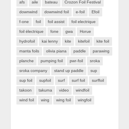
afs
aile
bateau
Crozon Foil Festival
downwind
downwind foil
e-foil
Efoil
f-one
foil
foil assist
foil electrique
foil électrique
fone
gwa
Horue
hydrofoil
kai lenny
kite
kitefoil
kite foil
manta foils
olivia piana
paddle
parawing
planche
pumping foil
pwr-foil
sroka
sroka company
stand up paddle
sup
sup foil
supfoil
surf
surf foil
surffoil
takoon
takuma
video
windfoil
wind foil
wing
wing foil
wingfoil