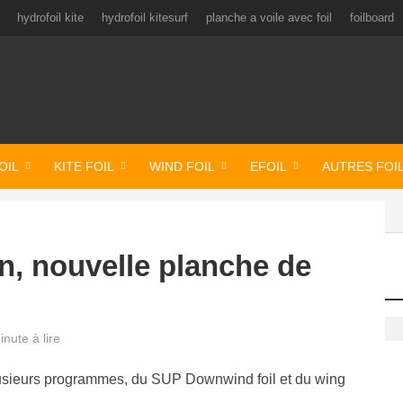
hydrofoil kite
hydrofoil kitesurf
planche a voile avec foil
foilboard
OIL
KITE FOIL
WIND FOIL
EFOIL
AUTRES FOI
, nouvelle planche de
inute à lire
usieurs programmes, du SUP Downwind foil et du wing