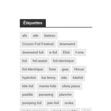
Étiquettes
afs
aile
bateau
Crozon Foil Festival
downwind
downwind foil
e-foil
Efoil
f-one
foil
foil assist
foil electrique
foil électrique
fone
gwa
Horue
hydrofoil
kai lenny
kite
kitefoil
kite foil
manta foils
olivia piana
paddle
parawing
planche
pumping foil
pwr-foil
sroka