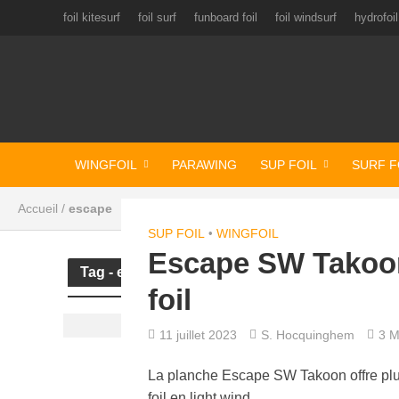
foil kitesurf
foil surf
funboard foil
foil windsurf
hydrofoil
WINGFOIL
PARAWING
SUP FOIL
SURF F
Accueil
/
escape
SUP FOIL
•
WINGFOIL
Escape SW Takoon
Tag - escape
foil
11 juillet 2023
S. Hocquinghem
3 M
La planche Escape SW Takoon offre pl
foil en light wind.