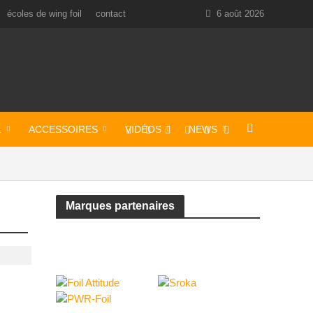
écoles de wing foil
contact
6 août 2026
L
ACCESSOIRES
VIDÉOS
NEWS
Marques partenaires