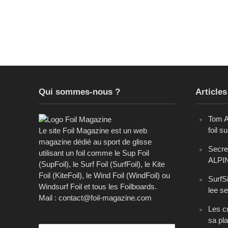
Qui sommes-nous ?
Articles
Tom A
foil s
Le site Foil Magazine est un web
magazine dédié au sport de glisse
Secret
utilisant un foil comme le Sup Foil
ALPI
(SupFoil), le Surf Foil (SurfFoil), le Kite
Foil (KiteFoil), le Wind Foil (WindFoil) ou
SurfSi
Windsurf Foil et tous les Foilboards.
lee se
Mail : contact@foil-magazine.com
Les cr
sa pl