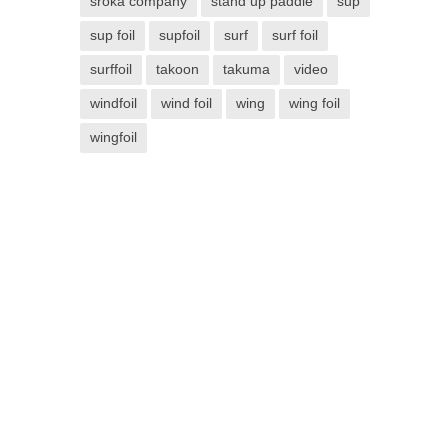
sroka company
stand up paddle
sup
sup foil
supfoil
surf
surf foil
surffoil
takoon
takuma
video
windfoil
wind foil
wing
wing foil
wingfoil