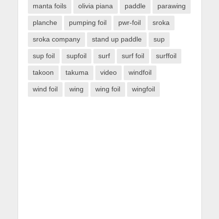
manta foils
olivia piana
paddle
parawing
planche
pumping foil
pwr-foil
sroka
sroka company
stand up paddle
sup
sup foil
supfoil
surf
surf foil
surffoil
takoon
takuma
video
windfoil
wind foil
wing
wing foil
wingfoil