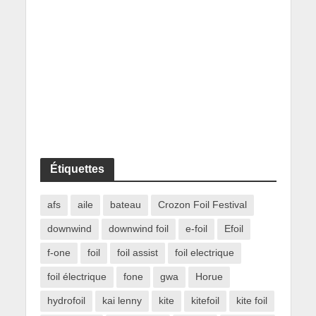
Étiquettes
afs
aile
bateau
Crozon Foil Festival
downwind
downwind foil
e-foil
Efoil
f-one
foil
foil assist
foil electrique
foil électrique
fone
gwa
Horue
hydrofoil
kai lenny
kite
kitefoil
kite foil