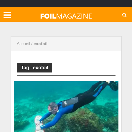
Accueil
/
exofoil
Tag - exofoil