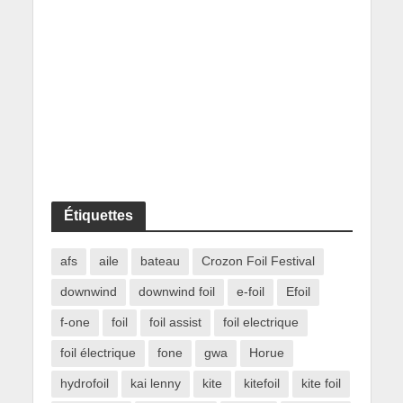
Étiquettes
afs
aile
bateau
Crozon Foil Festival
downwind
downwind foil
e-foil
Efoil
f-one
foil
foil assist
foil electrique
foil électrique
fone
gwa
Horue
hydrofoil
kai lenny
kite
kitefoil
kite foil