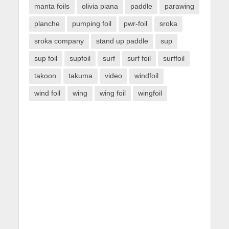
manta foils
olivia piana
paddle
parawing
planche
pumping foil
pwr-foil
sroka
sroka company
stand up paddle
sup
sup foil
supfoil
surf
surf foil
surffoil
takoon
takuma
video
windfoil
wind foil
wing
wing foil
wingfoil