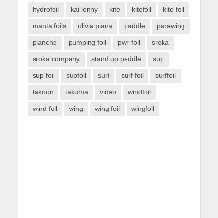
hydrofoil
kai lenny
kite
kitefoil
kite foil
manta foils
olivia piana
paddle
parawing
planche
pumping foil
pwr-foil
sroka
sroka company
stand up paddle
sup
sup foil
supfoil
surf
surf foil
surffoil
takoon
takuma
video
windfoil
wind foil
wing
wing foil
wingfoil