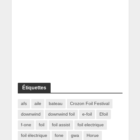
Étiquettes
afs
aile
bateau
Crozon Foil Festival
downwind
downwind foil
e-foil
Efoil
f-one
foil
foil assist
foil electrique
foil électrique
fone
gwa
Horue