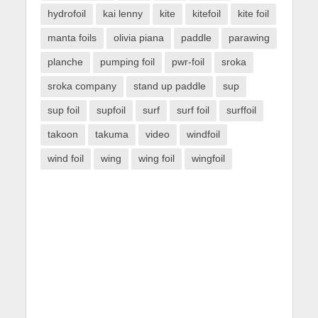
hydrofoil
kai lenny
kite
kitefoil
kite foil
manta foils
olivia piana
paddle
parawing
planche
pumping foil
pwr-foil
sroka
sroka company
stand up paddle
sup
sup foil
supfoil
surf
surf foil
surffoil
takoon
takuma
video
windfoil
wind foil
wing
wing foil
wingfoil