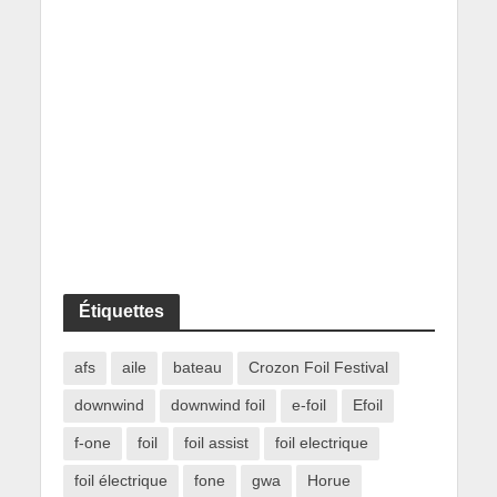
Étiquettes
afs
aile
bateau
Crozon Foil Festival
downwind
downwind foil
e-foil
Efoil
f-one
foil
foil assist
foil electrique
foil électrique
fone
gwa
Horue