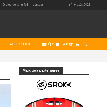
écoles de wing foil
contact
9 août 2026
L
ACCESSOIRES
VIDÉOS
NEWS
Marques partenaires