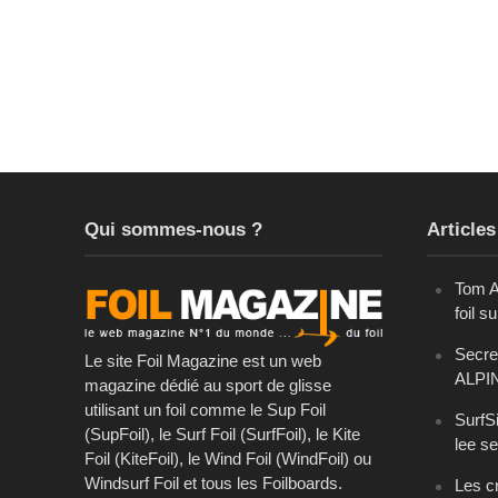
Qui sommes-nous ?
Articles
Tom A
foil s
Secret
Le site Foil Magazine est un web
ALPI
magazine dédié au sport de glisse
utilisant un foil comme le Sup Foil
SurfSi
(SupFoil), le Surf Foil (SurfFoil), le Kite
lee se
Foil (KiteFoil), le Wind Foil (WindFoil) ou
Windsurf Foil et tous les Foilboards.
Les cr