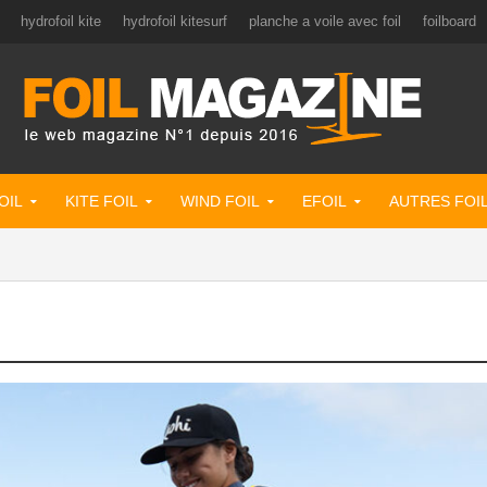
hydrofoil kite
hydrofoil kitesurf
planche a voile avec foil
foilboard
OIL
KITE FOIL
WIND FOIL
EFOIL
AUTRES FOI