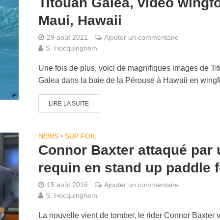
Titouan Galea, vidéo wingfo
Maui, Hawaii
29 août 2021
Ajouter un commentaire
S. Hocquinghem
Une fois de plus, voici de magnifiques images de Ti
Galea dans la baie de la Pérouse à Hawaii en wingfo
LIRE LA SUITE
NEWS
•
SUP FOIL
Connor Baxter attaqué par 
requin en stand up paddle f
15 août 2016
Ajouter un commentaire
S. Hocquinghem
La nouvelle vient de tomber, le rider Connor Baxter v