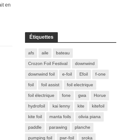
ait en
Étiquettes
afs
aile
bateau
Crozon Foil Festival
downwind
downwind foil
e-foil
Efoil
f-one
foil
foil assist
foil electrique
foil électrique
fone
gwa
Horue
hydrofoil
kai lenny
kite
kitefoil
kite foil
manta foils
olivia piana
paddle
parawing
planche
pumping foil
pwr-foil
sroka