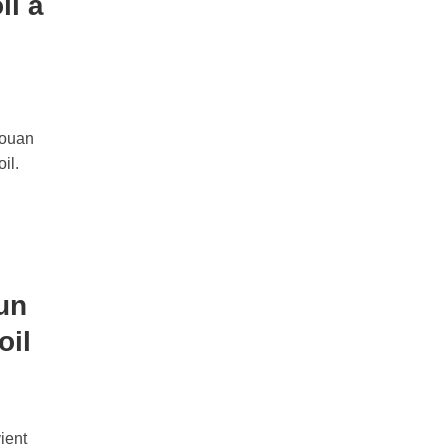
il à
touan
il.
un
oil
ient