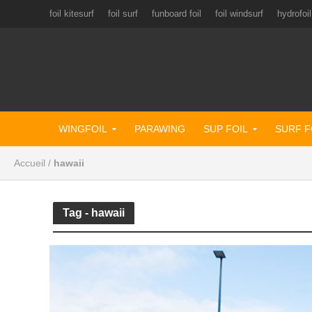
foil kitesurf
foil surf
funboard foil
foil windsurf
hydrofoil
WINGFOIL
PARAWING
SUP FOIL
SURF F
Accueil
/
hawaii
Tag - hawaii