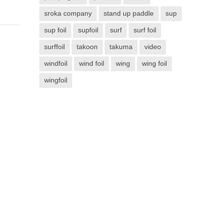
sroka company
stand up paddle
sup
sup foil
supfoil
surf
surf foil
surffoil
takoon
takuma
video
windfoil
wind foil
wing
wing foil
wingfoil