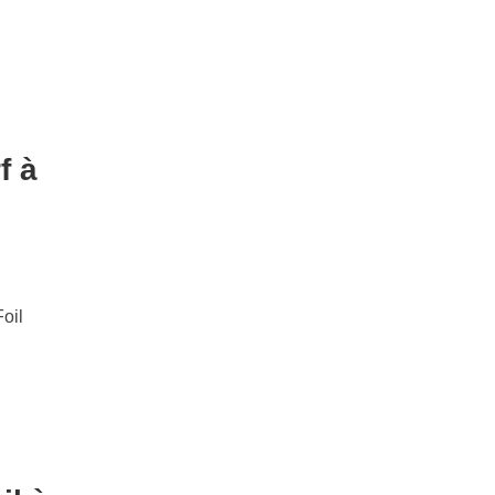
f à
oil