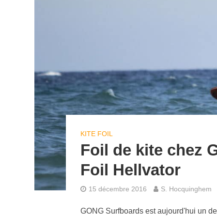
KITE FOIL
Foil de kite chez
Foil Hellvator
15 décembre 2016
S. Hocquinghem
GONG Surfboards est aujourd'hui un des a