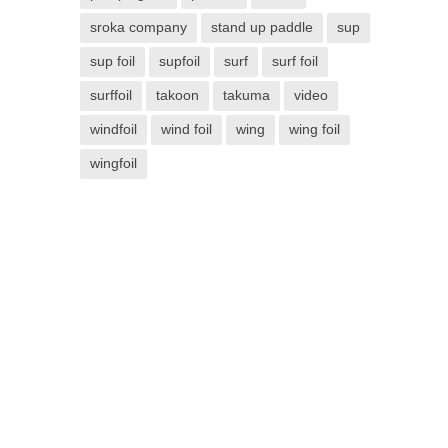
sroka company
stand up paddle
sup
sup foil
supfoil
surf
surf foil
surffoil
takoon
takuma
video
windfoil
wind foil
wing
wing foil
wingfoil