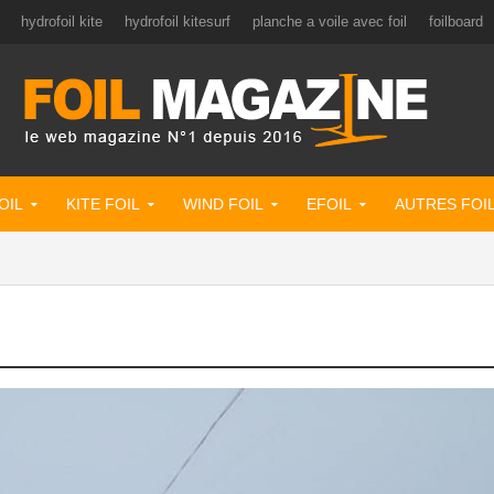
hydrofoil kite
hydrofoil kitesurf
planche a voile avec foil
foilboard
OIL
KITE FOIL
WIND FOIL
EFOIL
AUTRES FOI