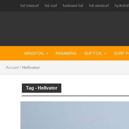
foil kitesurf
foil surf
funboard foil
foil windsurf
hydrofoil
WINGFOIL
PARAWING
SUP FOIL
SURF F
Accueil
/
Hellvator
Tag - Hellvator