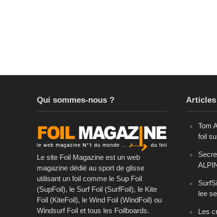
Qui sommes-nous ?
Articles
Tom A
foil s
Secret
Le site Foil Magazine est un web
ALPI
magazine dédié au sport de glisse
utilisant un foil comme le Sup Foil
SurfSi
(SupFoil), le Surf Foil (SurfFoil), le Kite
lee se
Foil (KiteFoil), le Wind Foil (WindFoil) ou
Windsurf Foil et tous les Foilboards.
Les cr