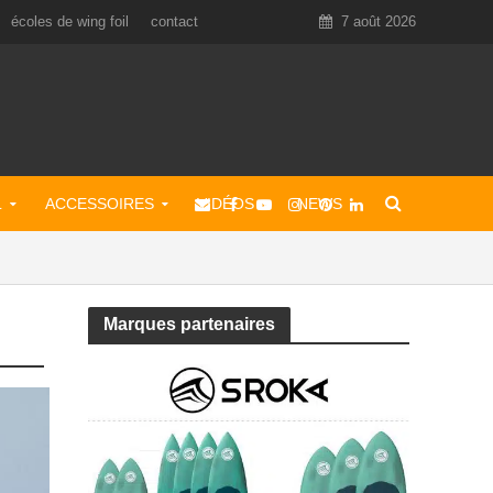
écoles de wing foil
contact
7 août 2026
L
ACCESSOIRES
VIDÉOS
NEWS
Marques partenaires