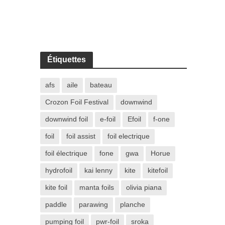
Étiquettes
afs
aile
bateau
Crozon Foil Festival
downwind
downwind foil
e-foil
Efoil
f-one
foil
foil assist
foil electrique
foil électrique
fone
gwa
Horue
hydrofoil
kai lenny
kite
kitefoil
kite foil
manta foils
olivia piana
paddle
parawing
planche
pumping foil
pwr-foil
sroka