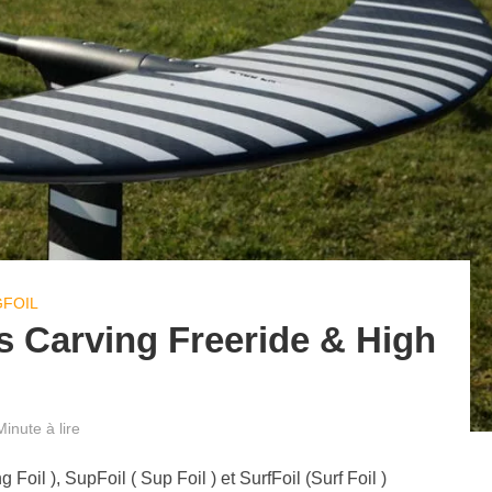
FOIL
s Carving Freeride & High
Minute à lire
Foil ), SupFoil ( Sup Foil ) et SurfFoil (Surf Foil )