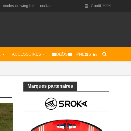
écoles de wing foil
contact
7 août 2026
L
ACCESSOIRES
VIDÉOS
NEWS
Marques partenaires