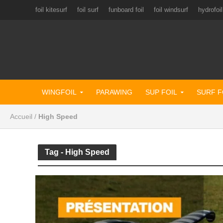
foil kitesurf
foil surf
funboard foil
foil windsurf
hydrofoil
WINGFOIL
PARAWING
SUP FOIL
SURF F
Accueil
/
High Speed
Tag - High Speed