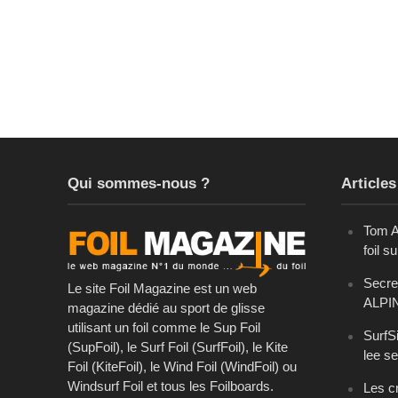
Qui sommes-nous ?
Articles
Tom A
foil s
Secret
Le site Foil Magazine est un web
ALPI
magazine dédié au sport de glisse
utilisant un foil comme le Sup Foil
SurfSi
(SupFoil), le Surf Foil (SurfFoil), le Kite
lee se
Foil (KiteFoil), le Wind Foil (WindFoil) ou
Windsurf Foil et tous les Foilboards.
Les cr