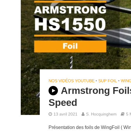
NOS VIDÉOS YOUTUBE
•
SUP FOIL
•
WING
Armstrong Foil
Speed
13 avril 2021
S. Hocquinghem
5 
Présentation des foils de WingFoil ( Wing 