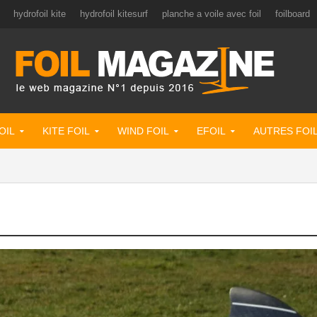
hydrofoil kite
hydrofoil kitesurf
planche a voile avec foil
foilboard
OIL
KITE FOIL
WIND FOIL
EFOIL
AUTRES FOI