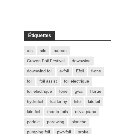
Étiquettes
afs
aile
bateau
Crozon Foil Festival
downwind
downwind foil
e-foil
Efoil
f-one
foil
foil assist
foil electrique
foil électrique
fone
gwa
Horue
hydrofoil
kai lenny
kite
kitefoil
kite foil
manta foils
olivia piana
paddle
parawing
planche
pumping foil
pwr-foil
sroka