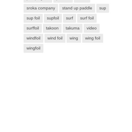
sroka company
stand up paddle
sup
sup foil
supfoil
surf
surf foil
surffoil
takoon
takuma
video
windfoil
wind foil
wing
wing foil
wingfoil