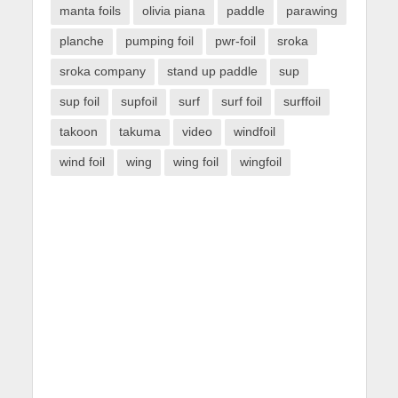
manta foils
olivia piana
paddle
parawing
planche
pumping foil
pwr-foil
sroka
sroka company
stand up paddle
sup
sup foil
supfoil
surf
surf foil
surffoil
takoon
takuma
video
windfoil
wind foil
wing
wing foil
wingfoil