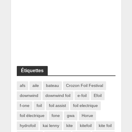
Étiquettes
afs
aile
bateau
Crozon Foil Festival
downwind
downwind foil
e-foil
Efoil
f-one
foil
foil assist
foil electrique
foil électrique
fone
gwa
Horue
hydrofoil
kai lenny
kite
kitefoil
kite foil