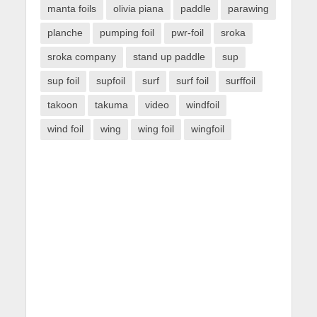
manta foils
olivia piana
paddle
parawing
planche
pumping foil
pwr-foil
sroka
sroka company
stand up paddle
sup
sup foil
supfoil
surf
surf foil
surffoil
takoon
takuma
video
windfoil
wind foil
wing
wing foil
wingfoil