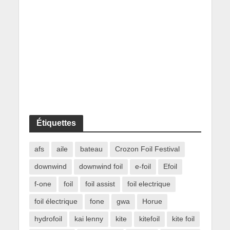
Étiquettes
afs
aile
bateau
Crozon Foil Festival
downwind
downwind foil
e-foil
Efoil
f-one
foil
foil assist
foil electrique
foil électrique
fone
gwa
Horue
hydrofoil
kai lenny
kite
kitefoil
kite foil