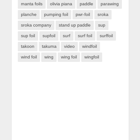
manta foils
olivia piana
paddle
parawing
planche
pumping foil
pwr-foil
sroka
sroka company
stand up paddle
sup
sup foil
supfoil
surf
surf foil
surffoil
takoon
takuma
video
windfoil
wind foil
wing
wing foil
wingfoil