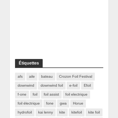
Étiquettes
afs
aile
bateau
Crozon Foil Festival
downwind
downwind foil
e-foil
Efoil
f-one
foil
foil assist
foil electrique
foil électrique
fone
gwa
Horue
hydrofoil
kai lenny
kite
kitefoil
kite foil