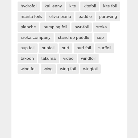
hydrofoil
kai lenny
kite
kitefoil
kite foil
manta foils
olivia piana
paddle
parawing
planche
pumping foil
pwr-foil
sroka
sroka company
stand up paddle
sup
sup foil
supfoil
surf
surf foil
surffoil
takoon
takuma
video
windfoil
wind foil
wing
wing foil
wingfoil