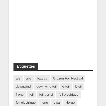
Étiquettes
afs
aile
bateau
Crozon Foil Festival
downwind
downwind foil
e-foil
Efoil
f-one
foil
foil assist
foil electrique
foil électrique
fone
gwa
Horue