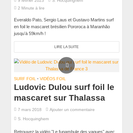
9 février 2023
S. Hocquinghem
2 Minute à lire
Everaldo Pato, Sergio Laus et Gustavo Martins surf
en foil le mascaret brésilien Pororoca à Maranhão
jusqu'à 59km/h !
LIRE LA SUITE
SURF FOIL
•
VIDÉOS FOIL
Ludovic Dulou surf foil le
mascaret sur Thalassa
7 mars 2018
Ajouter un commentaire
S. Hocquinghem
Retrouvez la vidéo "Le funambule des vagues" avec