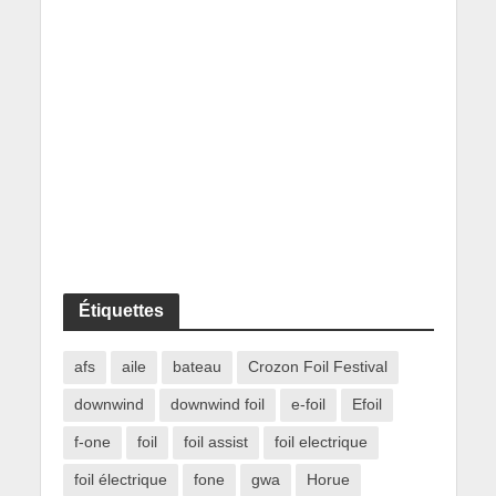
Étiquettes
afs
aile
bateau
Crozon Foil Festival
downwind
downwind foil
e-foil
Efoil
f-one
foil
foil assist
foil electrique
foil électrique
fone
gwa
Horue