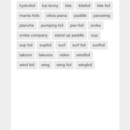
hydrofoil
kai lenny
kite
kitefoil
kite foil
manta foils
olivia piana
paddle
parawing
planche
pumping foil
pwr-foil
sroka
sroka company
stand up paddle
sup
sup foil
supfoil
surf
surf foil
surffoil
takoon
takuma
video
windfoil
wind foil
wing
wing foil
wingfoil