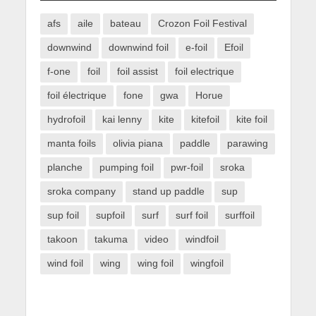
afs
aile
bateau
Crozon Foil Festival
downwind
downwind foil
e-foil
Efoil
f-one
foil
foil assist
foil electrique
foil électrique
fone
gwa
Horue
hydrofoil
kai lenny
kite
kitefoil
kite foil
manta foils
olivia piana
paddle
parawing
planche
pumping foil
pwr-foil
sroka
sroka company
stand up paddle
sup
sup foil
supfoil
surf
surf foil
surffoil
takoon
takuma
video
windfoil
wind foil
wing
wing foil
wingfoil