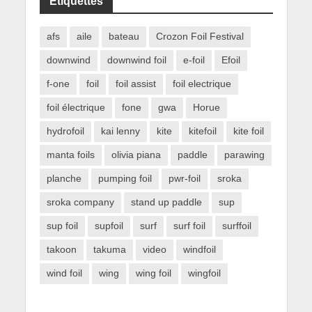
Étiquettes
afs
aile
bateau
Crozon Foil Festival
downwind
downwind foil
e-foil
Efoil
f-one
foil
foil assist
foil electrique
foil électrique
fone
gwa
Horue
hydrofoil
kai lenny
kite
kitefoil
kite foil
manta foils
olivia piana
paddle
parawing
planche
pumping foil
pwr-foil
sroka
sroka company
stand up paddle
sup
sup foil
supfoil
surf
surf foil
surffoil
takoon
takuma
video
windfoil
wind foil
wing
wing foil
wingfoil