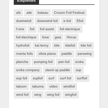
Étiquettes
afs
aile
bateau
Crozon Foil Festival
downwind
downwind foil
e-foil
Efoil
f-one
foil
foil assist
foil electrique
foil électrique
fone
gwa
Horue
hydrofoil
kai lenny
kite
kitefoil
kite foil
manta foils
olivia piana
paddle
parawing
planche
pumping foil
pwr-foil
sroka
sroka company
stand up paddle
sup
sup foil
supfoil
surf
surf foil
surffoil
takoon
takuma
video
windfoil
wind foil
wing
wing foil
wingfoil