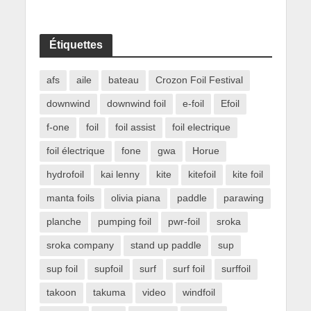
Étiquettes
afs
aile
bateau
Crozon Foil Festival
downwind
downwind foil
e-foil
Efoil
f-one
foil
foil assist
foil electrique
foil électrique
fone
gwa
Horue
hydrofoil
kai lenny
kite
kitefoil
kite foil
manta foils
olivia piana
paddle
parawing
planche
pumping foil
pwr-foil
sroka
sroka company
stand up paddle
sup
sup foil
supfoil
surf
surf foil
surffoil
takoon
takuma
video
windfoil