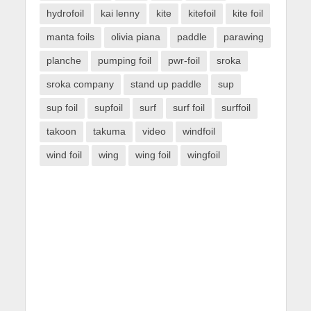
hydrofoil
kai lenny
kite
kitefoil
kite foil
manta foils
olivia piana
paddle
parawing
planche
pumping foil
pwr-foil
sroka
sroka company
stand up paddle
sup
sup foil
supfoil
surf
surf foil
surffoil
takoon
takuma
video
windfoil
wind foil
wing
wing foil
wingfoil