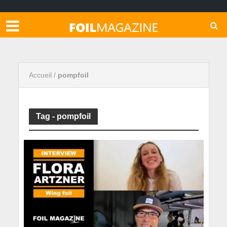
Accueil
/
pompfoil
Tag - pompfoil