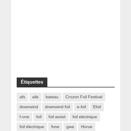
Étiquettes
afs
aile
bateau
Crozon Foil Festival
downwind
downwind foil
e-foil
Efoil
f-one
foil
foil assist
foil electrique
foil électrique
fone
gwa
Horue