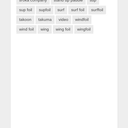
sup foil
supfoil
surf
surf foil
surffoil
takoon
takuma
video
windfoil
wind foil
wing
wing foil
wingfoil