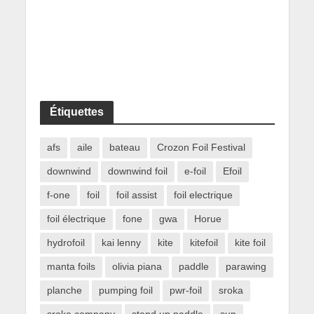
Étiquettes
afs
aile
bateau
Crozon Foil Festival
downwind
downwind foil
e-foil
Efoil
f-one
foil
foil assist
foil electrique
foil électrique
fone
gwa
Horue
hydrofoil
kai lenny
kite
kitefoil
kite foil
manta foils
olivia piana
paddle
parawing
planche
pumping foil
pwr-foil
sroka
sroka company
stand up paddle
sup