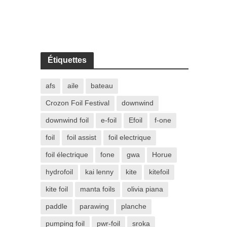
Étiquettes
afs
aile
bateau
Crozon Foil Festival
downwind
downwind foil
e-foil
Efoil
f-one
foil
foil assist
foil electrique
foil électrique
fone
gwa
Horue
hydrofoil
kai lenny
kite
kitefoil
kite foil
manta foils
olivia piana
paddle
parawing
planche
pumping foil
pwr-foil
sroka