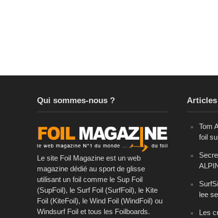
Qui sommes-nous ?
Articles
Tom A
foil s
Secret
Le site Foil Magazine est un web
ALPI
magazine dédié au sport de glisse
utilisant un foil comme le Sup Foil
SurfSi
(SupFoil), le Surf Foil (SurfFoil), le Kite
lee se
Foil (KiteFoil), le Wind Foil (WindFoil) ou
Windsurf Foil et tous les Foilboards.
Les cr