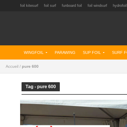
foil kitesurf
foil surf
funboard foil
foil windsurf
hydrofoil
WINGFOIL
PARAWING
SUP FOIL
SURF F
Accueil
/
pure 600
Tag - pure 600