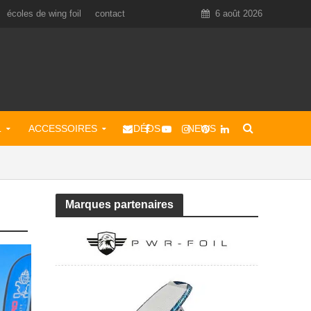
écoles de wing foil
contact
6 août 2026
L
ACCESSOIRES
VIDÉOS
NEWS
Marques partenaires