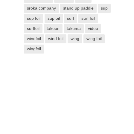
sroka company
stand up paddle
sup
sup foil
supfoil
surf
surf foil
surffoil
takoon
takuma
video
windfoil
wind foil
wing
wing foil
wingfoil