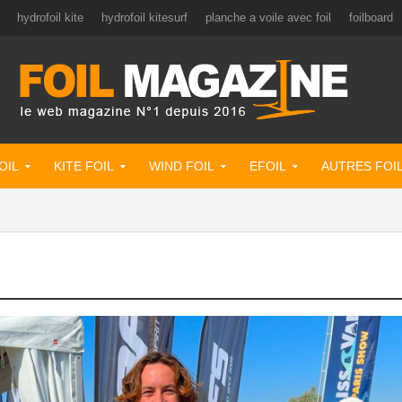
hydrofoil kite
hydrofoil kitesurf
planche a voile avec foil
foilboard
OIL
KITE FOIL
WIND FOIL
EFOIL
AUTRES FOI