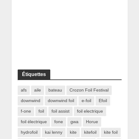
Étiquettes
afs
aile
bateau
Crozon Foil Festival
downwind
downwind foil
e-foil
Efoil
f-one
foil
foil assist
foil electrique
foil électrique
fone
gwa
Horue
hydrofoil
kai lenny
kite
kitefoil
kite foil