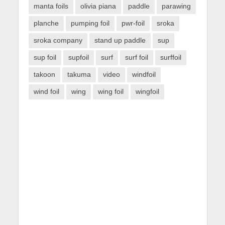
manta foils
olivia piana
paddle
parawing
planche
pumping foil
pwr-foil
sroka
sroka company
stand up paddle
sup
sup foil
supfoil
surf
surf foil
surffoil
takoon
takuma
video
windfoil
wind foil
wing
wing foil
wingfoil