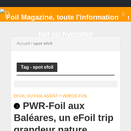
Accueil
/
spot efoil
Tag - spot efoil
EFOIL OU FOIL ASSIST
•
VIDÉOS FOIL
PWR-Foil aux
Baléares, un eFoil trip
grandeur nature