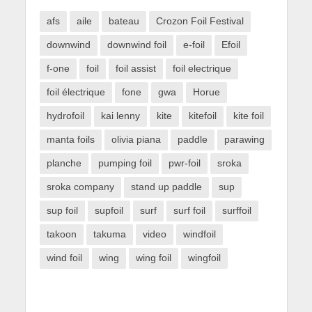
afs
aile
bateau
Crozon Foil Festival
downwind
downwind foil
e-foil
Efoil
f-one
foil
foil assist
foil electrique
foil électrique
fone
gwa
Horue
hydrofoil
kai lenny
kite
kitefoil
kite foil
manta foils
olivia piana
paddle
parawing
planche
pumping foil
pwr-foil
sroka
sroka company
stand up paddle
sup
sup foil
supfoil
surf
surf foil
surffoil
takoon
takuma
video
windfoil
wind foil
wing
wing foil
wingfoil