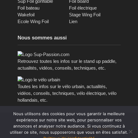
Sup Foil gonflable
Foil board
Foil bateau
Foil électrique
Wakefoil
Stage Wing Foil
Ecole Wing Foil
Lien
Nous sommes aussi
Retrouvez toutes les infos sur le stand up paddle,
actualités, vidéos, conseils, techniques, etc.
Toutes les infos sur le vélo urbain, actualités,
vidéos, conseils, techniques, vélo électrique, vélo
hollandais, etc.
Nous utilisons des cookies pour vous garantir la meilleure
expérience sur notre site web, pour personnaliser vos
Copyright © 2016 - 2023, tous droits réservés.
annonces et analyser notre audiance. Si vous continuez à
Créé par
Extremotion Communication
-
Mentions
utiliser ce site, nous supposerons que vous en êtes satisfait.
légales