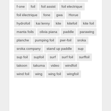
f-one
foil
foil assist
foil electrique
foil électrique
fone
gwa
Horue
hydrofoil
kai lenny
kite
kitefoil
kite foil
manta foils
olivia piana
paddle
parawing
planche
pumping foil
pwr-foil
sroka
sroka company
stand up paddle
sup
sup foil
supfoil
surf
surf foil
surffoil
takoon
takuma
video
windfoil
wind foil
wing
wing foil
wingfoil