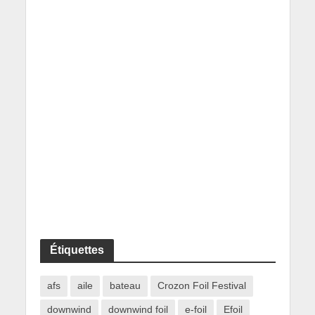
Étiquettes
afs
aile
bateau
Crozon Foil Festival
downwind
downwind foil
e-foil
Efoil