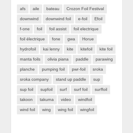
afs
aile
bateau
Crozon Foil Festival
downwind
downwind foil
e-foil
Efoil
f-one
foil
foil assist
foil electrique
foil électrique
fone
gwa
Horue
hydrofoil
kai lenny
kite
kitefoil
kite foil
manta foils
olivia piana
paddle
parawing
planche
pumping foil
pwr-foil
sroka
sroka company
stand up paddle
sup
sup foil
supfoil
surf
surf foil
surffoil
takoon
takuma
video
windfoil
wind foil
wing
wing foil
wingfoil