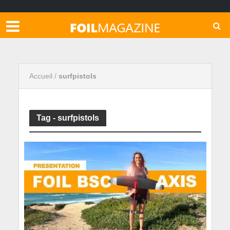
Accueil
/
surfpistols
Tag - surfpistols