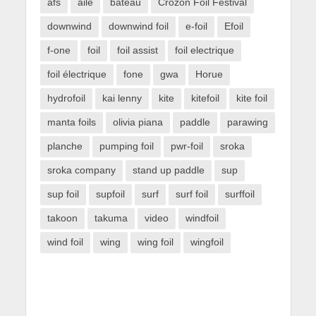
afs
aile
bateau
Crozon Foil Festival
downwind
downwind foil
e-foil
Efoil
f-one
foil
foil assist
foil electrique
foil électrique
fone
gwa
Horue
hydrofoil
kai lenny
kite
kitefoil
kite foil
manta foils
olivia piana
paddle
parawing
planche
pumping foil
pwr-foil
sroka
sroka company
stand up paddle
sup
sup foil
supfoil
surf
surf foil
surffoil
takoon
takuma
video
windfoil
wind foil
wing
wing foil
wingfoil