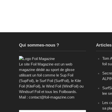
Qui sommes-nous ?
Articles
Tom A
foil s
Le site Foil Magazine est un web
magazine dédié au sport de glisse
Secret
utilisant un foil comme le Sup Foil
ALPI
(SupFoil), le Surf Foil (SurfFoil), le Kite
Foil (KiteFoil), le Wind Foil (WindFoil) ou
SurfSi
Windsurf Foil et tous les Foilboards.
lee se
Mail : contact@foil-magazine.com
Les cr
sa pl