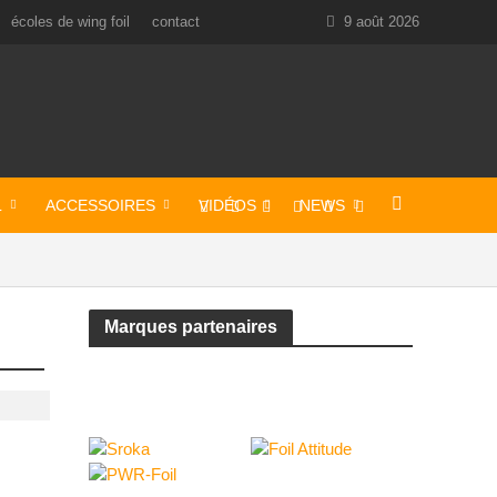
écoles de wing foil
contact
9 août 2026
L
ACCESSOIRES
VIDÉOS
NEWS
Marques partenaires