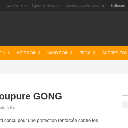
hydrofoil kite
hydrofoil kitesurf
planche a voile avec foil
foilboard
OIL
KITE FOIL
WIND FOIL
EFOIL
AUTRES FOI
i-coupure GONG
te à lire
 conçu pour une protection renforcée contre les