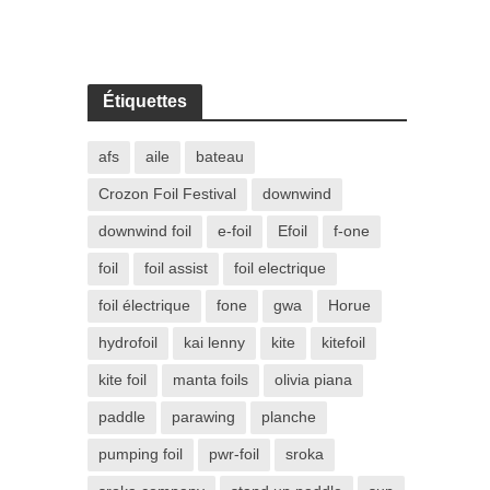
Étiquettes
afs
aile
bateau
Crozon Foil Festival
downwind
downwind foil
e-foil
Efoil
f-one
foil
foil assist
foil electrique
foil électrique
fone
gwa
Horue
hydrofoil
kai lenny
kite
kitefoil
kite foil
manta foils
olivia piana
paddle
parawing
planche
pumping foil
pwr-foil
sroka