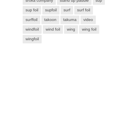
sroka company
stand up paddle
sup
sup foil
supfoil
surf
surf foil
surffoil
takoon
takuma
video
windfoil
wind foil
wing
wing foil
wingfoil