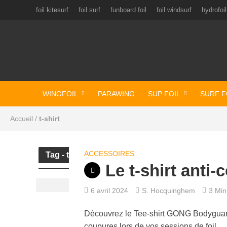
foil kitesurf
foil surf
funboard foil
foil windsurf
hydrofoil
WINGFOIL
PARAWING
SUP FOIL
SURF F
Accueil
/
t-shirt
ACCESSOIRES
Tag - t-shirt
Le t-shirt ant
6 avril 2024
S. Hocquinghem
3 Minu
Découvrez le Tee-shirt GONG Bodyguard
coupures lors de vos sessions de foil.