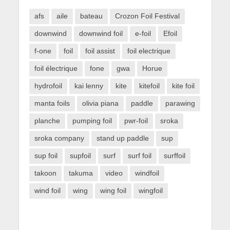
afs
aile
bateau
Crozon Foil Festival
downwind
downwind foil
e-foil
Efoil
f-one
foil
foil assist
foil electrique
foil électrique
fone
gwa
Horue
hydrofoil
kai lenny
kite
kitefoil
kite foil
manta foils
olivia piana
paddle
parawing
planche
pumping foil
pwr-foil
sroka
sroka company
stand up paddle
sup
sup foil
supfoil
surf
surf foil
surffoil
takoon
takuma
video
windfoil
wind foil
wing
wing foil
wingfoil