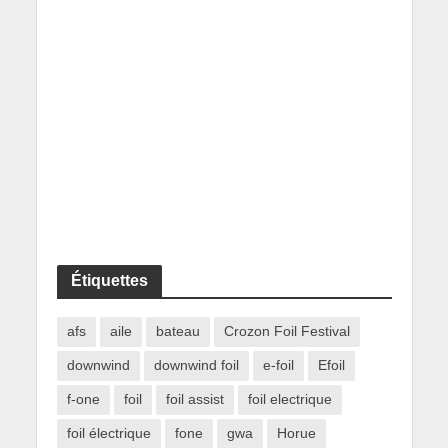
Étiquettes
afs
aile
bateau
Crozon Foil Festival
downwind
downwind foil
e-foil
Efoil
f-one
foil
foil assist
foil electrique
foil électrique
fone
gwa
Horue