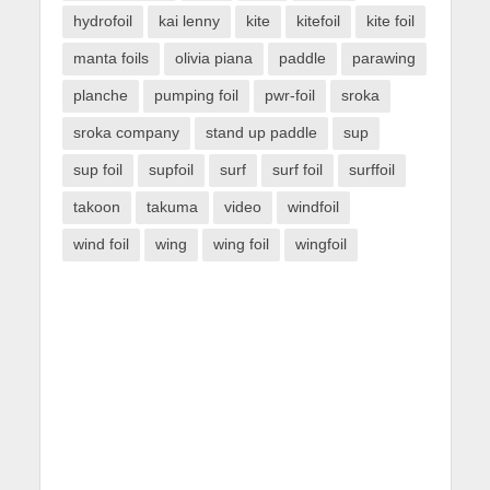
hydrofoil
kai lenny
kite
kitefoil
kite foil
manta foils
olivia piana
paddle
parawing
planche
pumping foil
pwr-foil
sroka
sroka company
stand up paddle
sup
sup foil
supfoil
surf
surf foil
surffoil
takoon
takuma
video
windfoil
wind foil
wing
wing foil
wingfoil