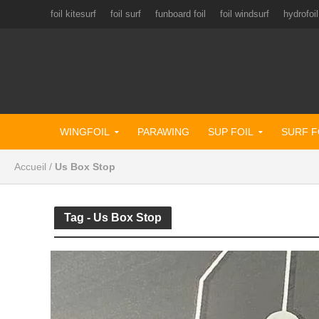
foil kitesurf
foil surf
funboard foil
foil windsurf
hydrofoil
WINGFOIL
PARAWING
SUP FOIL
SURF F
Accueil
/
Us Box Stop
Tag - Us Box Stop