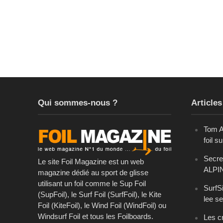
Qui sommes-nous ?
Articles
Tom A
foil s
Secret
Le site Foil Magazine est un web
ALPI
magazine dédié au sport de glisse
utilisant un foil comme le Sup Foil
SurfSi
(SupFoil), le Surf Foil (SurfFoil), le Kite
lee se
Foil (KiteFoil), le Wind Foil (WindFoil) ou
Windsurf Foil et tous les Foilboards.
Les cr