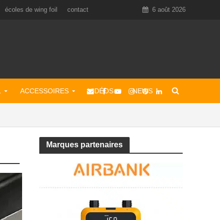
écoles de wing foil
contact
6 août 2026
L
ACCESSOIRES
VIDÉOS
NEWS
Marques partenaires