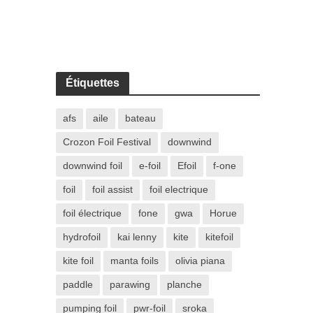
Étiquettes
afs
aile
bateau
Crozon Foil Festival
downwind
downwind foil
e-foil
Efoil
f-one
foil
foil assist
foil electrique
foil électrique
fone
gwa
Horue
hydrofoil
kai lenny
kite
kitefoil
kite foil
manta foils
olivia piana
paddle
parawing
planche
pumping foil
pwr-foil
sroka