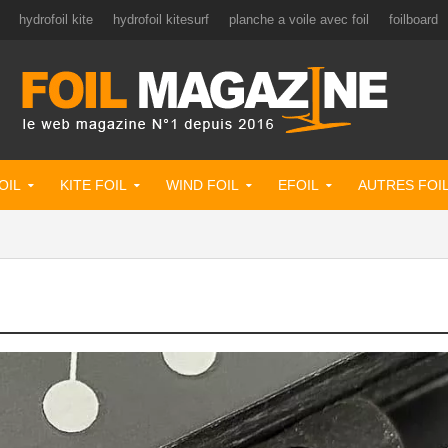
hydrofoil kite
hydrofoil kitesurf
planche a voile avec foil
foilboard
OIL
KITE FOIL
WIND FOIL
EFOIL
AUTRES FOI