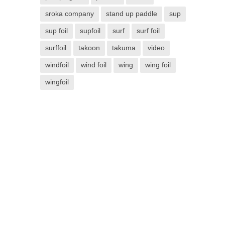
sroka company
stand up paddle
sup
sup foil
supfoil
surf
surf foil
surffoil
takoon
takuma
video
windfoil
wind foil
wing
wing foil
wingfoil