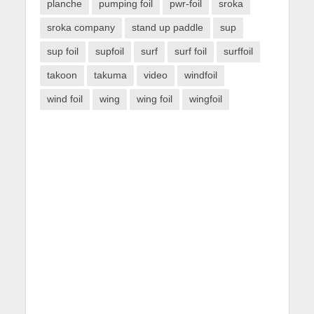
planche
pumping foil
pwr-foil
sroka
sroka company
stand up paddle
sup
sup foil
supfoil
surf
surf foil
surffoil
takoon
takuma
video
windfoil
wind foil
wing
wing foil
wingfoil