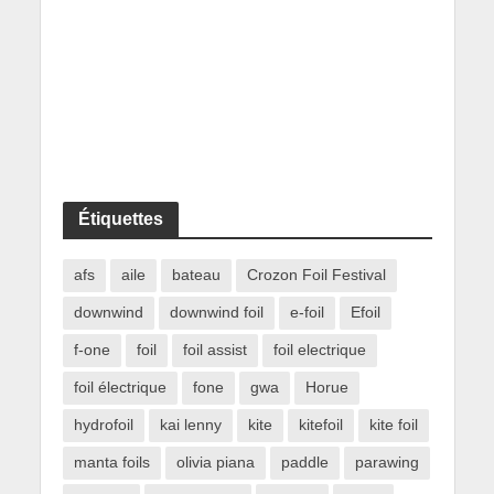
Étiquettes
afs
aile
bateau
Crozon Foil Festival
downwind
downwind foil
e-foil
Efoil
f-one
foil
foil assist
foil electrique
foil électrique
fone
gwa
Horue
hydrofoil
kai lenny
kite
kitefoil
kite foil
manta foils
olivia piana
paddle
parawing