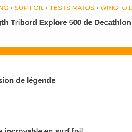
NG
•
SUP FOIL
•
TESTS MATOS
•
WINGFOI
gth Tribord Explore 500 de Decathlon
ssion de légende
incroyable en surf foil