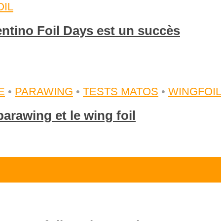
IL
entino Foil Days est un succès
E
•
PARAWING
•
TESTS MATOS
•
WINGFOI
rawing et le wing foil