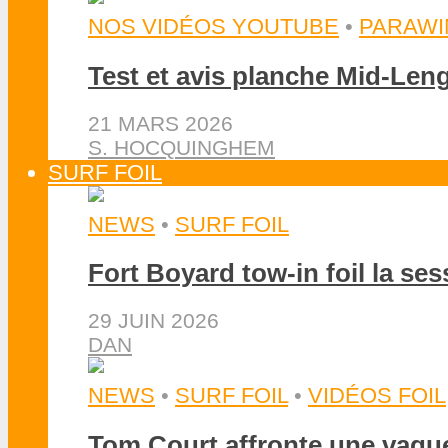
NOS VIDÉOS YOUTUBE
•
PARAWI
Test et avis planche Mid-Len
21 MARS 2026
S. HOCQUINGHEM
SURF FOIL
NEWS
•
SURF FOIL
Fort Boyard tow-in foil la se
29 JUIN 2026
DAN
NEWS
•
SURF FOIL
•
VIDÉOS FOIL
Tom Court affronte une vague 