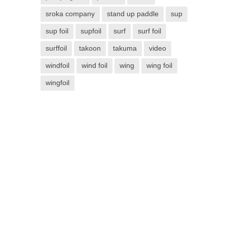
sroka company
stand up paddle
sup
sup foil
supfoil
surf
surf foil
surffoil
takoon
takuma
video
windfoil
wind foil
wing
wing foil
wingfoil