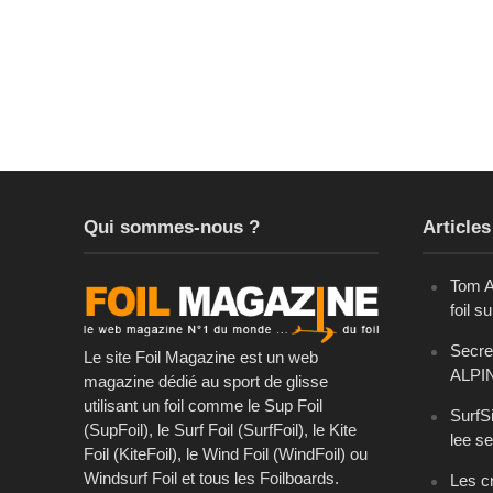
Qui sommes-nous ?
Articles
Tom A
foil s
Secret
Le site Foil Magazine est un web
ALPI
magazine dédié au sport de glisse
utilisant un foil comme le Sup Foil
SurfSi
(SupFoil), le Surf Foil (SurfFoil), le Kite
lee se
Foil (KiteFoil), le Wind Foil (WindFoil) ou
Windsurf Foil et tous les Foilboards.
Les cr