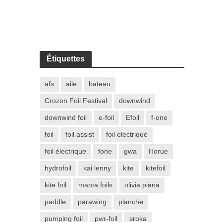
Étiquettes
afs
aile
bateau
Crozon Foil Festival
downwind
downwind foil
e-foil
Efoil
f-one
foil
foil assist
foil electrique
foil électrique
fone
gwa
Horue
hydrofoil
kai lenny
kite
kitefoil
kite foil
manta foils
olivia piana
paddle
parawing
planche
pumping foil
pwr-foil
sroka