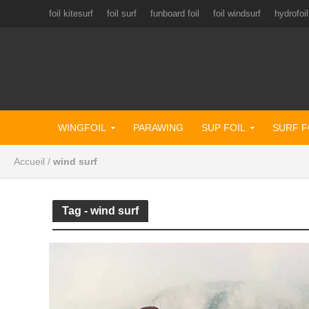
foil kitesurf
foil surf
funboard foil
foil windsurf
hydrofoil
WINGFOIL
PARAWING
SUP FOIL
SURF F
Accueil
/
wind surf
Tag - wind surf