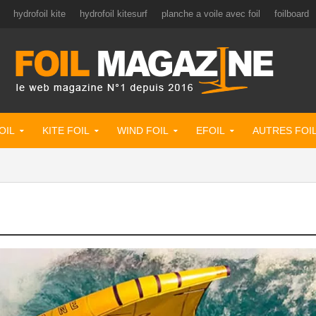
hydrofoil kite
hydrofoil kitesurf
planche a voile avec foil
foilboard
OIL
KITE FOIL
WIND FOIL
EFOIL
AUTRES FOI