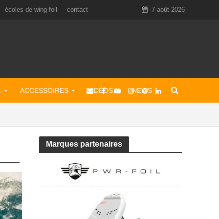
écoles de wing foil
contact
7 août 2026
L
ACCESSOIRES
VIDÉOS
NEWS
Marques partenaires