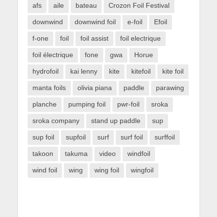
afs
aile
bateau
Crozon Foil Festival
downwind
downwind foil
e-foil
Efoil
f-one
foil
foil assist
foil electrique
foil électrique
fone
gwa
Horue
hydrofoil
kai lenny
kite
kitefoil
kite foil
manta foils
olivia piana
paddle
parawing
planche
pumping foil
pwr-foil
sroka
sroka company
stand up paddle
sup
sup foil
supfoil
surf
surf foil
surffoil
takoon
takuma
video
windfoil
wind foil
wing
wing foil
wingfoil